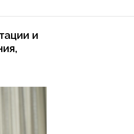
тации и
ния,